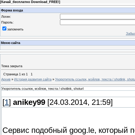
[
Качай_бесплатно Download_FREE!
]
Форма входа
Логин:
Пароль:
запомнить
Забыл
Меню сайта
Тема закрыта
Страница
1
из
1
1
Архив
»
История развития сайта
»
Укоротитель ссылок, мэйлов, текста / shotlink, shotu
Укоротитель ссылок, мэйлов, текста / shotlink, shoturl
[
1
]
anikey99
[24.03.2014, 21:59]
Сервис подобный goog.le, который 