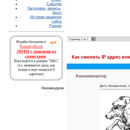
События
Заголовки, анонсы,
фото
История развития
сайта
Разное
1
Страница
1
из
1
Играйте бесплатно в
TommyRock
ЛОТО
с призами от
спонсоров
.
Как сменить IP адрес ко
Игра ведется в режиме "S&G"
(т.е. начинается сразу, как
только в игре окажутся 9
карточек)
Анонимизатор
Дата: Воскресенье, 
Рекомендуем: