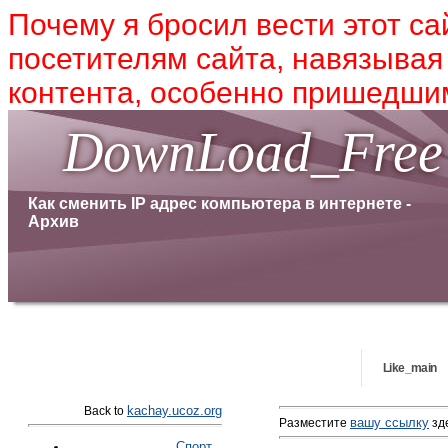
Почему я бросил вести этот са
посетителям сайта, навязывая
контента, особенно пришедшим
DownLoad_Free
Как сменить IP адрес компьютера в интернете -
Архив
Like_main
kachay.ucoz.org
Back to
вашу ссылку
Разместите
зде
Спорт