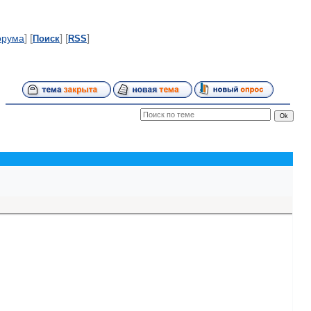
] [
] [
]
орума
Поиск
RSS