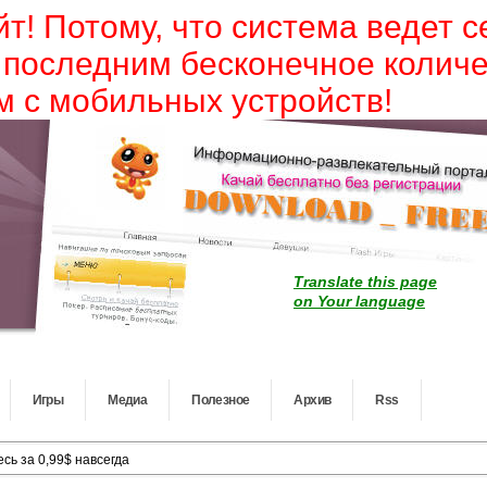
йт! Потому, что система ведет 
 последним бесконечное колич
 с мобильных устройств!
Translate this page
on Your language
Игры
Медиа
Полезное
Архив
Rss
сь за 0,99$ навсегда