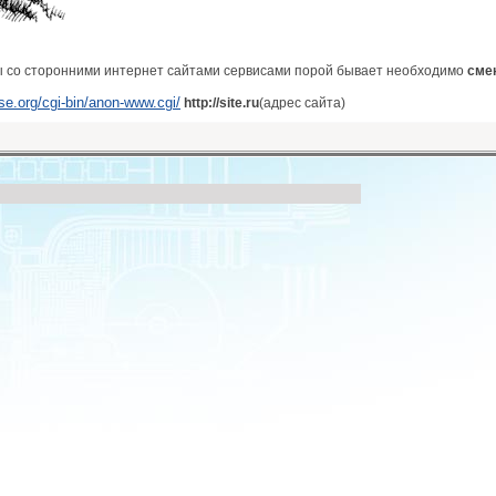
ы со сторонними интернет сайтами сервисами порой бывает необходимо
смен
se.org/cgi-bin/anon-www.cgi/
http://site.ru
(адрес сайта)