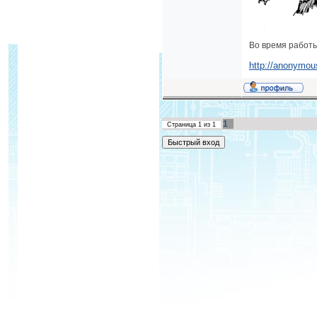
Во время работ
http://anonymou
1
Страница
1
из
1