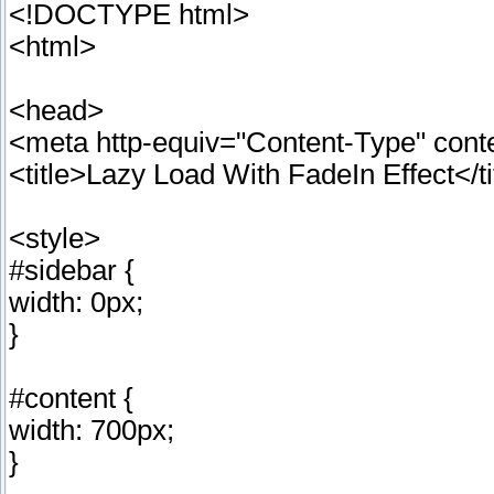
<!DOCTYPE html>
<html>
<head>
<meta http-equiv="Content-Type" conten
<title>Lazy Load With FadeIn Effect</ti
<style>
#sidebar {
width: 0px;
}
#content {
width: 700px;
}