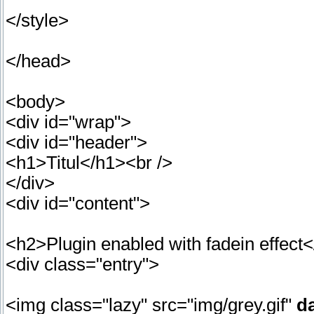
</style>
</head>
<body>
<div id="wrap">
<div id="header">
<h1>Titul</h1><br />
</div>
<div id="content">
<h2>Plugin enabled with fadein effect
<div class="entry">
<img class="lazy" src="img/grey.gif"
da