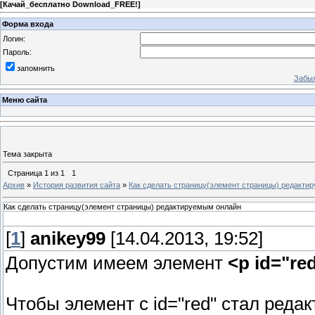
[
Качай_бесплатно Download_FREE!
]
Форма входа
Логин:
Пароль:
запомнить
Забыл
Меню сайта
Тема закрыта
Страница
1
из
1
1
Архив
»
История развития сайта
»
Как сделать страницу(элемент страницы) редакти
Как сделать страницу(элемент страницы) редактируемым онлайн
[
1
]
anikey99
[14.04.2013, 19:52]
Допустим имеем элемент
<p id="r
Чтобы элемент с id="red" стал ред