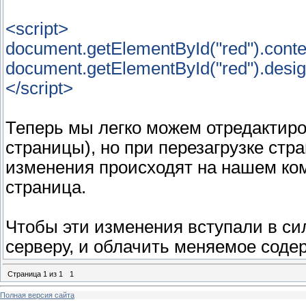
<script>
document.getElementById("red").conten
document.getElementById("red").design
</script>
Теперь мы легко можем отредактиро
страницы), но при перезагрузке стра
изменения происходят на нашем комп
страница.
Чтобы эти изменения вступали в сил
серверу, и облачить меняемое сод
Страница
1
из
1
1
Полная версия сайта