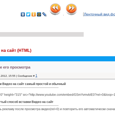
.
[
Ленточный вид ф
 на сайт (HTML)
е его просмотра
1
4.2012, 15:55 | Сообщение #
ки Видео на сайт самый простой и обычный
---------------------------------------------------------
20" height="315" src="http://www.youtube.com/embed/GSmYvmvblE0?rel=0&loop=1
тый способ вставки Видео на сайт
---------------------------------------------------------
ь рекламу после просмотра видео(rel=0) и повторить его автоматически снача