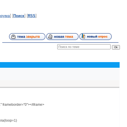
] [
] [
]
орума
Поиск
RSS
" frameborder="0"></iframe>
ла(loop=1)