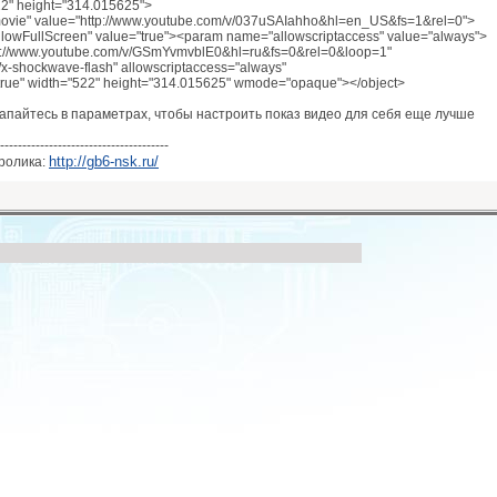
22" height="314.015625">
vie" value="http://www.youtube.com/v/037uSAIahho&hl=en_US&fs=1&rel=0">
owFullScreen" value="true"><param name="allowscriptaccess" value="always">
p://www.youtube.com/v/GSmYvmvblE0&hl=ru&fs=0&rel=0&loop=1"
/x-shockwave-flash" allowscriptaccess="always"
"true" width="522" height="314.015625" wmode="opaque"></object>
апайтесь в параметрах, чтобы настроить показ видео для себя еще лучше
--------------------------------------
http://gb6-nsk.ru/
ролика: