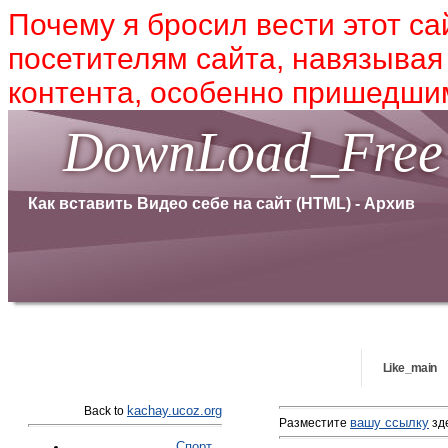
Почему я бросил вести этот са
посетителям сайта, навязывая
контента, особенно пришедшим
DownLoad_Free
Как вставить Видео себе на сайт (HTML) - Архив
Like_main
kachay.ucoz.org
Back to
вашу ссылку
Разместите
зде
Спорт