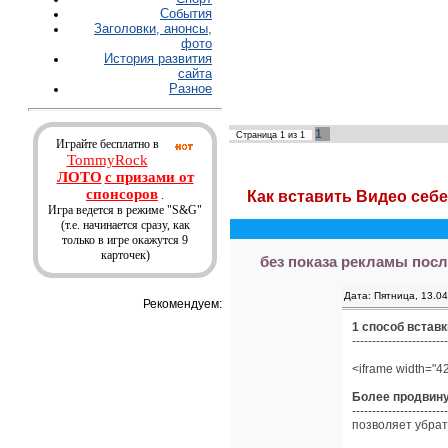
События
Заголовки, анонсы,
фото
История развития
сайта
Разное
1
Страница
1
из
1
Играйте бесплатно в
TommyRock
ЛОТО
с призами от
спонсоров
.
Как вставить Видео себе
Игра ведется в режиме "S&G"
(т.е. начинается сразу, как
только в игре окажутся 9
карточек)
без показа рекламы посл
Дата: Пятница, 13.0
Рекомендуем:
1 способ встав
------------------------
<iframe width="4
Более продвину
------------------------
позволяет убрат