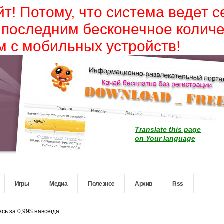
йт! Потому, что система ведет 
 последним бесконечное колич
 с мобильных устройств!
Translate this page
on Your language
Игры
Медиа
Полезное
Архив
Rss
сь за 0,99$ навсегда