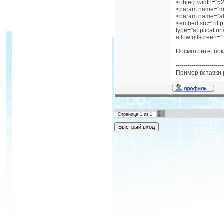
<object width="5
<param name="mo
<param name="all
<embed src="htt
type="application
allowfullscreen=
Посмотрите, пок
------------------------
Пример вставки 
1
Страница
1
из
1