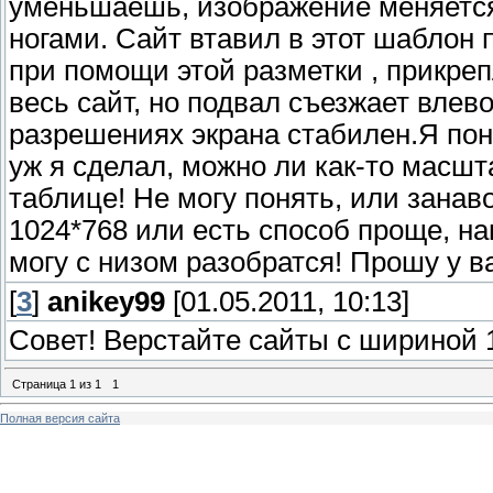
уменьшаешь, изображение меняется
ногами. Сайт втавил в этот шаблон
при помощи этой разметки , прикре
весь сайт, но подвал съезжает влево
разрешениях экрана стабилен.Я пони
уж я сделал, можно ли как-то масшт
таблице! Не могу понять, или зана
1024*768 или есть способ проще, на
могу с низом разобратся! Прошу у в
[
3
]
anikey99
[01.05.2011, 10:13]
Совет! Верстайте сайты с шириной 
Страница
1
из
1
1
Полная версия сайта