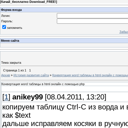
[
Качай_бесплатно Download_FREE!
]
Форма входа
Логин:
Пароль:
запомнить
Забыл
Меню сайта
Тема закрыта
Страница
1
из
1
1
Архив
»
История развития сайта
»
Конвертация word таблицы в html онлайн с помощь
Конвертация word таблицы в html онлайн с помощью php
[
1
]
anikey99
[08.04.2011, 13:20]
копируем таблицу Ctrl-C из ворда и
как $text
дальше исправляем косяки в ручну