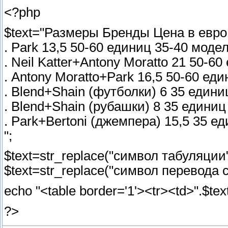
<?php
$text="Размеры Бренды Цена в евро
. Park 13,5 50-60 единиц 35-40 моде
. Neil Katter+Antony Moratto 21 50-6
. Antony Moratto+Park 16,5 50-60 ед
. Blend+Shain (футболки) 6 35 един
. Blend+Shain (рубашки) 8 35 едини
. Park+Bertoni (джемпера) 15,5 35 е
";
$text=str_replace("символ табуляции",
$text=str_replace("символ перевода ст
echo "<table border='1'><tr><td>".$text
?>