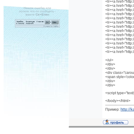
<li><a href="http
<li><a href="http
Нашли ошибку или
<li><a href="http
хотите что-то сообщить -
<li><a href="http
жмите
Ctr+Enter
<li><a href="http
<li><a href="http
<li><a href="http
<li><a href="http
<li><a href="http
<li><a href="http
<li><a href="http
<li><a href="http
<li><a href="http
</ul>
</div>
</div>
<div class="carous
<span style='colo
</div>
</div>
<script type="text
</body></html>
------------------------
http://
Пример: