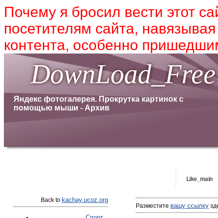
Почему я бросил вести этот са
посетителям сайта, навязывая
контента, особенно пришедшим
DownLoad_Free
Яндекс фотогалерея. Прокрутка картинок с
помощью мыши - Архив
Like_main
kachay.ucoz.org
Back to
вашу ссылку
Разместите
зде
Спорт