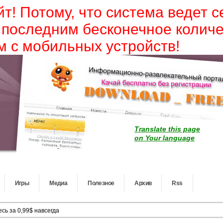
йт! Потому, что система ведет 
 последним бесконечное колич
 с мобильных устройств!
Translate this page
on Your language
Игры
Медиа
Полезное
Архив
Rss
сь за 0,99$ навсегда