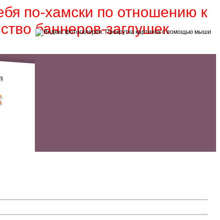
себя по-хамски по отношению к
ество баннеров-заглушек