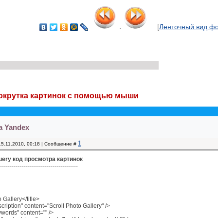
.
[
Ленточный вид ф
рокрутка картинок с помощью мыши
а Yandex
1
15.11.2010, 00:18 | Сообщение #
uery код просмотра картинок
----------------------------------------
o Gallery</title>
iption" content="Scroll Photo Gallery" />
ords" content="" />