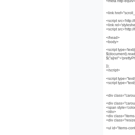
<meta http-equiv="
<link href="scroll
<script src='http:/
<link rel='stylesh
<script src='http:/
</head>
<body>
<script type='text/
$(document).ready
$("a[rel^='prettyPh
});
</script>
<script type="text
<script type="text
<div class="carou
<div class="carous
<span style='col
</div>
<div class="items
<div class="resiz
<ul id="items-con