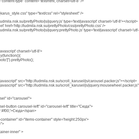
content-type" content="text/html; charset=utf-8" />
_karus_style.css" type="text/css" rel="stylesheet" />
/ludmila.nsk.su/prettyPhoto/js/jquery.js' type='text/javascript' charset='utf-8'></script>
eet' href='http://ludmila.nsk.su/prettyPhoto/css/prettyPhoto.css' />
/ludmila.nsk.su/prettyPhoto/js/jquery.prettyPhoto.js' type='text/javascript' charset='utf
javascript' charset='utf-8'>
(function(){
oto']").prettyPhoto();
/javascript" src="http://ludmila.nsk.su/scroll_karusel/js/carousel.packer.js"></script>
/javascript" src="http://ludmila.nsk.su/scroll_karusel/js/jquery.mousewheel.packer.js"
sel" id="carousel">
el-button carousel-left" id="carousel-left" title="Сюда">
or:#f00;'>Сюда</span>
-container" id="items-container" style='height:250px'>
e">
tainer-inner" >