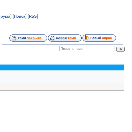
] [
] [
]
орума
Поиск
RSS