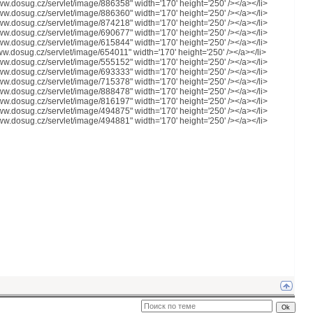
www.dosug.cz/servlet/image/886358" width='170' height='250' /></a></li>
www.dosug.cz/servlet/image/886360" width='170' height='250' /></a></li>
www.dosug.cz/servlet/image/874218" width='170' height='250' /></a></li>
www.dosug.cz/servlet/image/690677" width='170' height='250' /></a></li>
www.dosug.cz/servlet/image/615844" width='170' height='250' /></a></li>
www.dosug.cz/servlet/image/654011" width='170' height='250' /></a></li>
www.dosug.cz/servlet/image/555152" width='170' height='250' /></a></li>
www.dosug.cz/servlet/image/693333" width='170' height='250' /></a></li>
www.dosug.cz/servlet/image/715378" width='170' height='250' /></a></li>
www.dosug.cz/servlet/image/888478" width='170' height='250' /></a></li>
www.dosug.cz/servlet/image/816197" width='170' height='250' /></a></li>
www.dosug.cz/servlet/image/494875" width='170' height='250' /></a></li>
www.dosug.cz/servlet/image/494881" width='170' height='250' /></a></li>