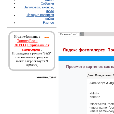
События
Заголовки, анонсы,
фото
История развития
сайта
Разное
1
Страница
1
из
1
Играйте бесплатно в
TommyRock
ЛОТО
с призами от
спонсоров
.
Яндекс фотогалерея. П
Игра ведется в режиме "S&G"
(т.е. начинается сразу, как
только в игре окажутся 9
карточек)
Просмотр картинок как н
Дата: Понедельник, 
Рекомендуем:
JavaScript & JQ
------------------------
<html>
<head>
<title>Scroll Phot
<meta name="descr
<meta name="keyw