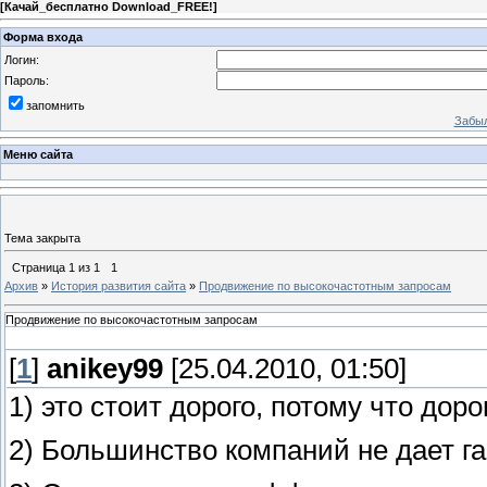
[
Качай_бесплатно Download_FREE!
]
Форма входа
Логин:
Пароль:
запомнить
Забыл
Меню сайта
Тема закрыта
Страница
1
из
1
1
Архив
»
История развития сайта
»
Продвижение по высокочастотным запросам
Продвижение по высокочастотным запросам
[
1
]
anikey99
[25.04.2010, 01:50]
1) это стоит дорого, потому что дор
2) Большинство компаний не дает га