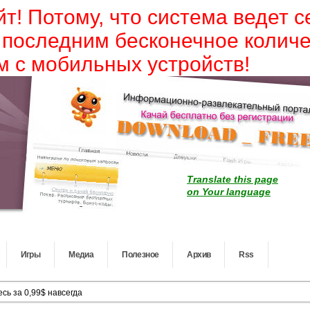
йт! Потому, что система ведет 
 последним бесконечное колич
 с мобильных устройств!
Translate this page
on Your language
Игры
Медиа
Полезное
Архив
Rss
сь за 0,99$ навсегда