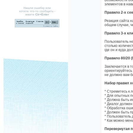
Возможности обы
элементов в нав
Нашли ошибку или
хотите что-то сообщить -
Правило 2-х се
жмите
Ctr+Enter
Реакция сайта н
общем случае, ч
Правило 3-х кл
Пользователь не
столько количес
где он и куда до
Правило 80/20 
Заключается в т
ориентируйтесь 
не должно вам б
Набор правил х
* Стремитесь к 
* Для опытных п
* Должна быть 
* Диалог должен
* Обработка оши
* Должен быть п
* Пользователь 
* Как можно мен
Перевернутая 