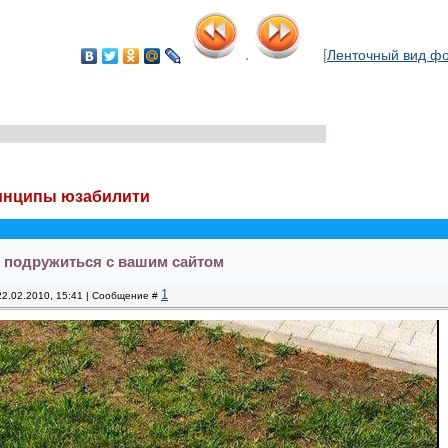
.
[
Ленточный вид ф
инципы юзабилити
я подружиться с вашим сайтом
1
22.02.2010, 15:41 | Сообщение #