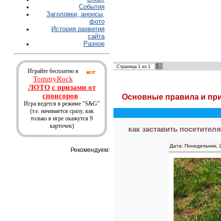
События
Заголовки, анонсы,
фото
История развития
сайта
Разное
1
Страница
1
из
1
Играйте бесплатно в
TommyRock
ЛОТО
с призами от
спонсоров
.
Основные правила и пр
Игра ведется в режиме "S&G"
(т.е. начинается сразу, как
только в игре окажутся 9
карточек)
как заставить посетител
Дата: Понедельник, 
Рекомендуем: