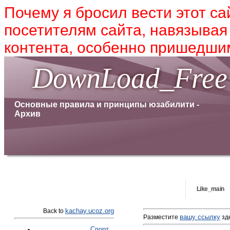
Почему я бросил вести этот са
посетителям сайта, навязывая
контента, особенно пришедшим
DownLoad_Free
Основные правила и принципы юзабилити -
Архив
Like_main
kachay.ucoz.org
Back to
вашу ссылку
Разместите
зде
Спорт