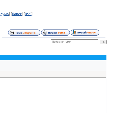
] [
] [
]
орума
Поиск
RSS