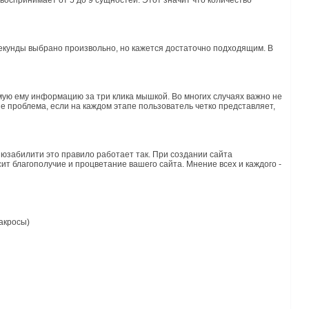
оспринимает от 5 до 9 сущностей. Этот значит что количество
секунды выбрано произвольно, но кажется достаточно подходящим. В
имую ему информацию за три клика мышкой. Во многих случаях важно не
не проблема, если на каждом этапе пользователь четко представляет,
 юзабилити это правило работает так. При создании сайта
сит благополучие и процветание вашего сайта. Мнение всех и каждого -
акросы)