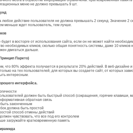
чного мозга в обработке информации ограничены. Кратковременная память в
игационных меню не должно превышать 9 шт.
кунд
а любое действие пользователя не должна превышать 2 секунд. Значение 2 
ем меньше ждет пользователь, тем лучше.
иков
 будет в восторге от использования сайта, если он не может найти необход
тво необходимых кликов, сколько общая понятность системы, даже 10 кликов 
лжен двигаться дальше.
(Принцип Парето)
ом, что 80% эффекта получается в результате 20% действий. В веб-дизайне и
только на тех пользователей, для которых вы создаете сайт, от которых зави
ыть интересным.
орошего интерфейса.
логичности
ользователей должен быть быстрый способ (сокращения, горячие клавиши, м
информативная обратная связь
 быть законченным
бок должна быть простой
ростой способ отмены действий
должен чувствовать, что все под его контролем
ьше загружайте кратковременную память
пирамида