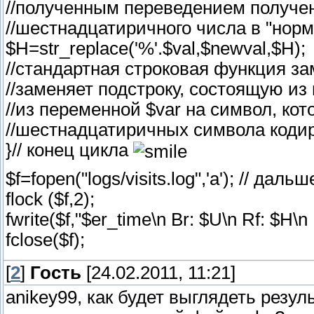
//полученным переведением получен
//шестнадцатиричного числа в "нор
$H=str_replace('%'.$val,$newval,$H);
//стандартная строковая функция з
//заменяет подстроку, состоящую из
//из переменной $var на символ, кот
//шестнадцатиричных символа коди
}// конец цикла
$f=fopen("logs/visits.log",'a'); // д
flock ($f,2);
fwrite($f,"$er_time\n Br: $U\n Rf: $H\n
fclose($f);
[
2
]
Гость
[24.02.2011, 11:21]
anikey99, как будет выглядеть резул