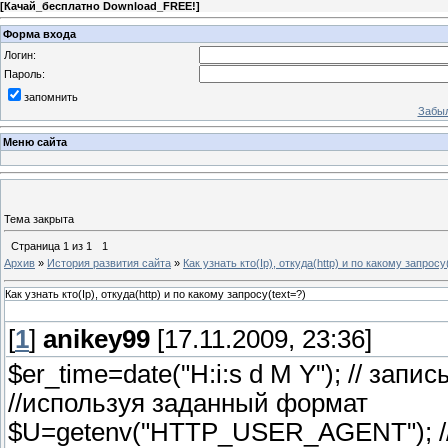
[
Качай_бесплатно Download_FREE!
]
Форма входа
Логин:
Пароль:
запомнить
Забыл
Меню сайта
Тема закрыта
Страница
1
из
1
1
Архив
»
История развития сайта
»
Как узнать кто(Ip), откуда(http) и по какому запросу
Как узнать кто(Ip), откуда(http) и по какому запросу(text=?)
[
1
]
anikey99
[17.11.2009, 23:36]
$er_time=date("H:i:s d M Y"); // зап
//используя заданный формат
$U=getenv("HTTP_USER_AGENT"); //