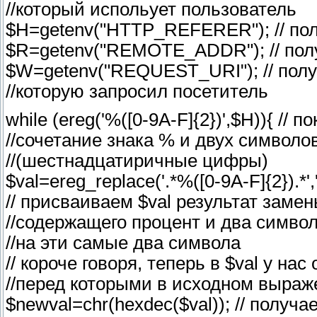
//который испольует пользователь
$H=getenv("HTTP_REFERER"); // пол
$R=getenv("REMOTE_ADDR"); // пол
$W=getenv("REQUEST_URI"); // полу
//которую запросил посетитель
while (ereg('%([0-9A-F]{2})',$H)){ // 
//сочетание знака % и двух символов
//(шестнадцатиричные цифры)
$val=ereg_replace('.*%([0-9A-F]{2}).*','
// присваиваем $val результат заме
//содержащего процент и два симво
//на эти самые два символа
// короче говоря, теперь в $val у на
//перед которыми в исходном выраж
$newval=chr(hexdec($val)); // получ