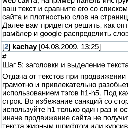
web сайта, например панель инстру
ваш текст и сравните его со списко
сайта и плотностью слов на страни
Далее вам придется решить, как оп
рамблер и google распределить сло
[
2
]
kachay
[04.08.2009, 13:25]
#
Шаг 5: заголовки и выделение текст
Отдача от текстов при продвижении
грамотно и привлекательно разобьете
использованием тэгов h1-h5. Под к
строк. Во избежание санкций со ст
используйте h1 только один раз и о
иначе продвижение сайта не получ
текста жирным шрифтом или курсиво