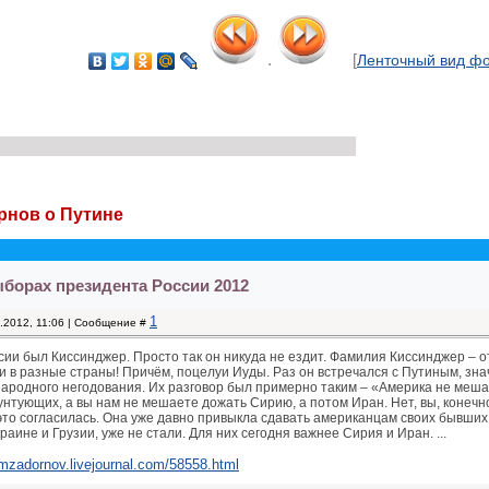
.
[
Ленточный вид ф
рнов о Путине
борах президента России 2012
1
2.2012, 11:06 | Сообщение #
ссии был Киссинджер. Просто так он никуда не ездит. Фамилия Киссинджер – о
и в разные страны! Причём, поцелуи Иуды. Раз он встречался с Путиным, зна
ародного негодования. Их разговор был примерно таким – «Америка не меша
нтующих, а вы нам не мешаете дожать Сирию, а потом Иран. Нет, вы, конечно
это согласилась. Она уже давно привыкла сдавать американцам своих бывши
краине и Грузии, уже не стали. Для них сегодня важнее Сирия и Иран. ...
/mzadornov.livejournal.com/58558.html