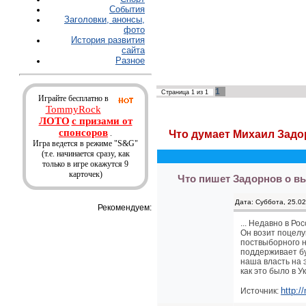
События
Заголовки, анонсы,
фото
История развития
сайта
Разное
1
Страница
1
из
1
Играйте бесплатно в
TommyRock
ЛОТО
с призами от
спонсоров
.
Что думает Михаил Задо
Игра ведется в режиме "S&G"
(т.е. начинается сразу, как
только в игре окажутся 9
карточек)
Что пишет Задорнов о вы
Дата: Суббота, 25.0
Рекомендуем:
... Недавно в Ро
Он возит поцелу
поствыборного н
поддерживает бу
наша власть на 
как это было в У
http:/
Источник: