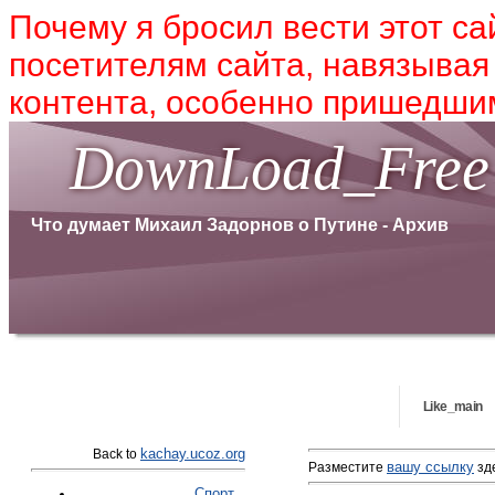
Почему я бросил вести этот са
посетителям сайта, навязывая
контента, особенно пришедшим
DownLoad_Free
Что думает Михаил Задорнов о Путине - Архив
Like_main
kachay.ucoz.org
Back to
вашу ссылку
Разместите
зде
Спорт