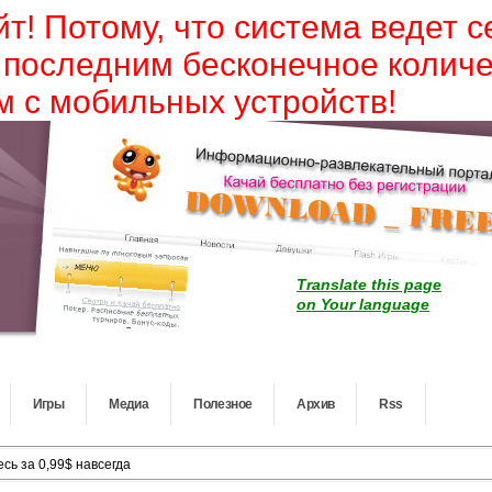
йт! Потому, что система ведет 
 последним бесконечное колич
 с мобильных устройств!
Translate this page
on Your language
Игры
Медиа
Полезное
Архив
Rss
сь за 0,99$ навсегда