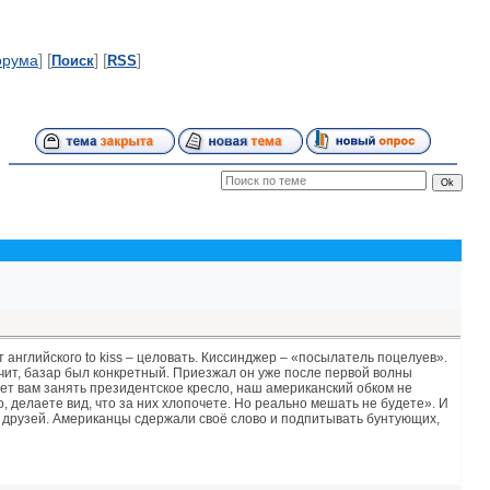
] [
] [
]
орума
Поиск
RSS
т английского to kiss – целовать. Киссинджер – «посылатель поцелуев».
чит, базар был конкретный. Приезжал он уже после первой волны
ет вам занять президентское кресло, наш американский обком не
, делаете вид, что за них хлопочете. Но реально мешать не будете». И
х друзей. Американцы сдержали своё слово и подпитывать бунтующих,