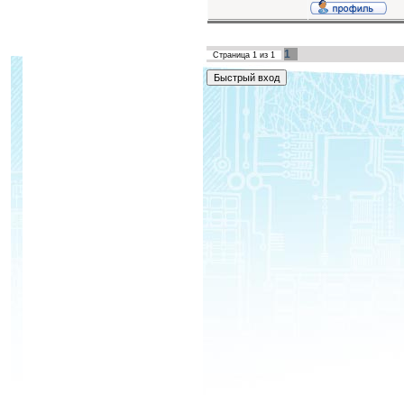
1
Страница
1
из
1