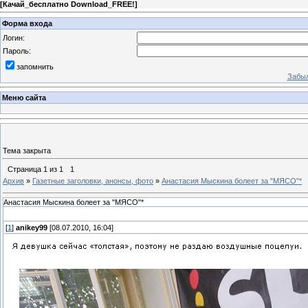
[
Качай_бесплатно Download_FREE!
]
Форма входа
Логин:
Пароль:
запомнить
Забыл
Меню сайта
Тема закрыта
Страница
1
из
1
1
Архив
»
Газетные заголовки, анонсы, фото
»
Анастасия Мыскина болеет за "МЯСО"*
Анастасия Мыскина болеет за "МЯСО"*
[
1
]
anikey99
[08.07.2010, 16:04]