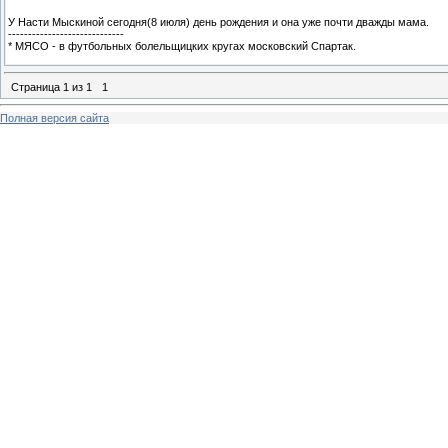
У Насти Мыскиной сегодня(8 июля) день рождения и она уже почти дважды мама.
-----------------------------
* МЯСО - в футбольных болельщицких кругах московский Спартак.
Страница
1
из
1
1
Полная версия сайта