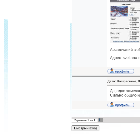
А замечаний в о
Адрес: svetlana-s
Дата: Воскресенье, 
Да, одно замеча
Сильно общую к
1
Страница
1
из
1