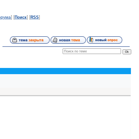
] [
] [
]
орума
Поиск
RSS