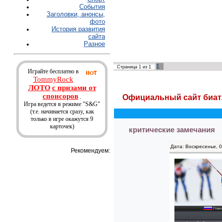
События
Заголовки, анонсы,
фото
История развития
сайта
Разное
1
Страница
1
из
1
Играйте бесплатно в
TommyRock
ЛОТО
с призами от
спонсоров
.
Официальный сайт биат
Игра ведется в режиме "S&G"
(т.е. начинается сразу, как
только в игре окажутся 9
карточек)
критические замечания
Дата: Воскресенье, 
Рекомендуем: