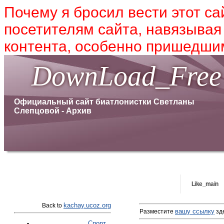
Почему я бросил вести этот са
посетителям сайта, навязывая
контента, особенно пришедшим
DownLoad_Free
Официальный сайт биатлонистки Светланы
Слепцовой - Архив
Like_main
kachay.ucoz.org
Back to
вашу ссылку
Разместите
зде
Спорт