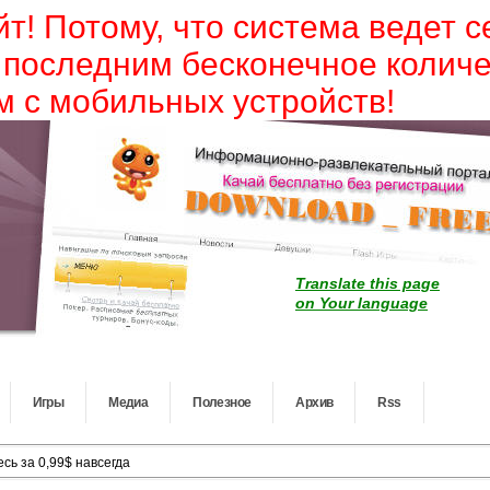
йт! Потому, что система ведет 
 последним бесконечное колич
 с мобильных устройств!
Translate this page
on Your language
Игры
Медиа
Полезное
Архив
Rss
сь за 0,99$ навсегда