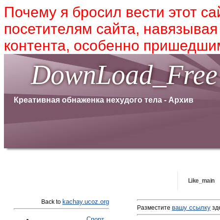
Почему я бросил вести этот са
посетителям сайта, навязывая
контента, особенно пришедшим
DownLoad_Free
Креативная обнаженка нехудого тела - Архив
Like_main
kachay.ucoz.org
Back to
вашу ссылку
Разместите
зде
Спорт