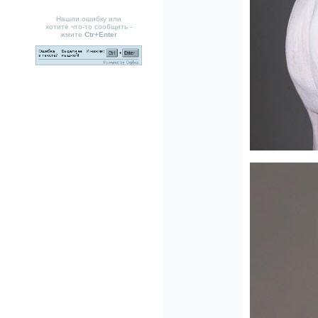
Нашли ошибку или
хотите что-то сообщить -
жмите
Ctr+Enter