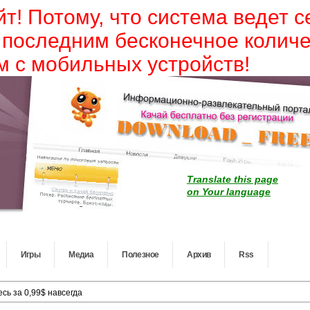
йт! Потому, что система ведет 
 последним бесконечное колич
 с мобильных устройств!
Translate this page
on Your language
Игры
Медиа
Полезное
Архив
Rss
сь за 0,99$ навсегда