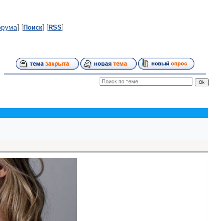
] [
] [
]
орума
Поиск
RSS