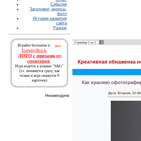
События
Заголовки, анонсы,
фото
История развития
сайта
Разное
1
Страница
1
из
1
Играйте бесплатно в
TommyRock
ЛОТО
с призами от
спонсоров
.
Креативная обнаженка н
Игра ведется в режиме "S&G"
(т.е. начинается сразу, как
только в игре окажутся 9
карточек)
Как красиво сфотограф
Дата: Вторник, 22.0
Рекомендуем: