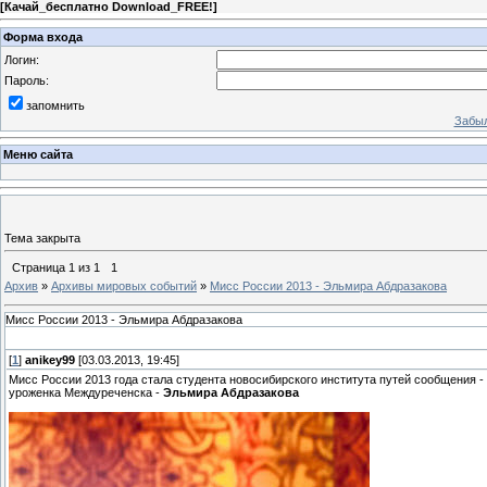
[
Качай_бесплатно Download_FREE!
]
Форма входа
Логин:
Пароль:
запомнить
Забыл
Меню сайта
Тема закрыта
Страница
1
из
1
1
Архив
»
Архивы мировых событий
»
Мисс России 2013 - Эльмира Абдразакова
Мисс России 2013 - Эльмира Абдразакова
[
1
]
anikey99
[03.03.2013, 19:45]
Мисс России 2013 года стала студента новосибирского института путей сообщения -
уроженка Междуреченска -
Эльмира Абдразакова