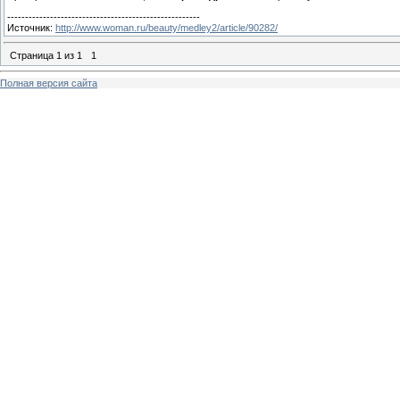
------------------------------------------------------
Источник:
http://www.woman.ru/beauty/medley2/article/90282/
Страница
1
из
1
1
Полная версия сайта