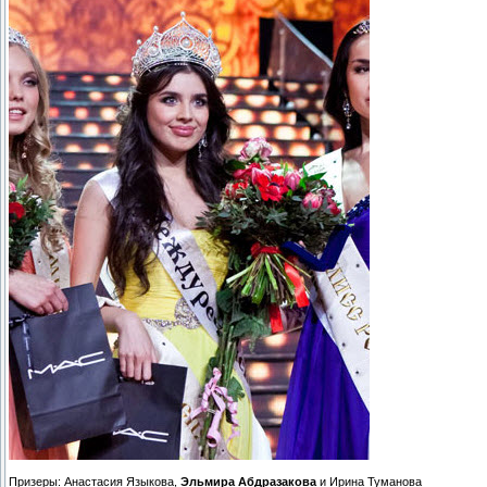
Призеры: Анастасия Языкова,
Эльмира Абдразакова
и Ирина Туманова