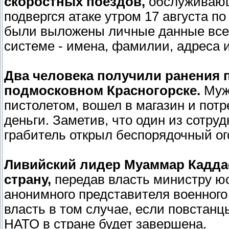
скоростных поездов,
обслуживающ
подвергся атаке утром 17 августа п
были выложены личные данные всех
системе - имена, фамилии, адреса 
Два человека получили ранения 
подмосковном Красногорске.
Муж
пистолетом, вошел в магазин и потр
деньги. Заметив, что один из сотру
грабитель открыл беспорядочный ог
Ливийский лидер Муаммар Каддаф
страну,
передав власть министру ю
анонимного представителя военного
власть в том случае, если повстанц
НАТО в стране будет завершена.