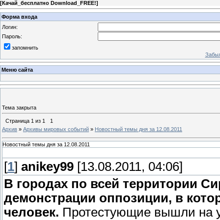
[
Качай_бесплатно Download_FREE!
]
Форма входа
Логин:
Пароль:
запомнить
Забыл
Меню сайта
Тема закрыта
Страница
1
из
1
1
Архив
»
Архивы мировых событий
»
Новостный темы дня за 12.08.2011
Новостный темы дня за 12.08.2011
[
1
]
anikey99
[13.08.2011, 04:06]
В городах по всей территории С
демонстрации оппозиции, в кото
человек.
Протестующие вышли на у