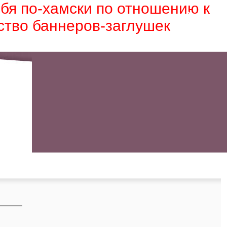
ебя по-хамски по отношению к
ство баннеров-заглушек