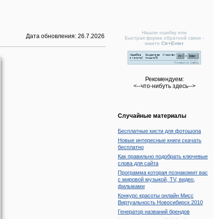
Нашли ошибку или
Дата обновления:
26.7.2026
Быстрая форма обратной связи -
жмите
Ctr+Enter
Конкурс красоты онлайн Мисс
Виртуальность Новосибирск 2010
Генератор названий брендов
Гадание на картах ТАРО. Системы
Рекомендуем:
гадания: Кельский крест. Описание
<--что-нибуть здесь-->
Делим материалы в контейнере div
на две колонки
Рисование формул онлайн. Сервис
Случайные материалы
Подборка анекдотов №67
Бесплатные кисти для фотошопа
Новые интересные книги скачать
бесплатно
Как правильно подобрать ключевые
слова для сайта
Программа которая познакомит вас
с мировой музыкой, TV, видео,
фильмами
Конкурс красоты онлайн Мисс
Виртуальность Новосибирск 2010
Генератор названий брендов
Гадание на картах ТАРО. Системы