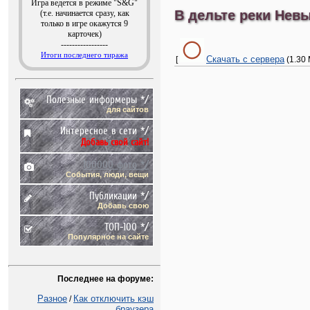
Игра ведется в режиме "S&G"
В дельте реки Невы
(т.е. начинается сразу, как
только в игре окажутся 9
карточек)
-----------------
Итоги последнего тиража
Скачать с сервера
[
(1.30 
Полезные информеры */
для сайтов
Интересное в сети */
Добавь свой сайт!
100000 фото */
События, люди, вещи
Публикации */
Добавь свою
ТОП-100 */
Популярное на сайте
Последнее на форуме:
Разное
Как отключить кэш
/
браузера