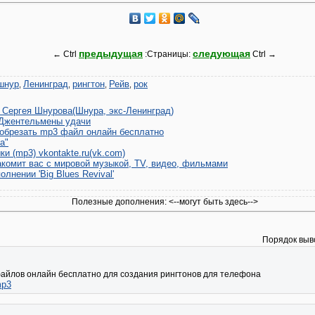
предыдущая
следующая
← Ctrl
:Страницы:
Ctrl →
шнур
Ленинград
рингтон
Рейв
рок
,
,
,
,
в Сергея Шнурова(Шнура, экс-Ленинград)
 Джентельмены удачи
 обрезать mp3 файл онлайн бесплатно
а"
и (mp3) vkontakte.ru(vk.com)
акомит вас с мировой музыкой, TV, видео, фильмами
олнении 'Big Blues Revival'
Полезные дополнения:
<--могут быть здесь-->
Порядок выв
айлов онлайн бесплатно для создания рингтонов для телефона
mp3