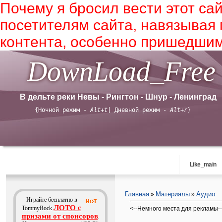
Почему я бросил вести этот сай
посетителям сайта, навязывая
контента, особенно пришедшим
DownLoad_Free
В дельте реки Невы - Рингтон - Шнур - Ленинград
{Ночной режим -
Alt+t
| Дневной режим -
Alt+r
}
Like_main
Главная
Материалы
Аудио
»
»
Играйте бесплатно в
ЛОТО с
TommyRock
<--Немного места для рекламы-
призами от спонсоров
.