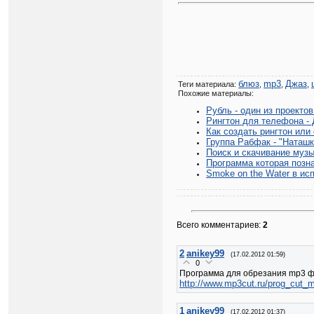
блюз
mp3
Джаз
Теги материала:
,
,
,
Похожие материалы:
Рубль - один из проекто
Рингтон для телефона -
Как создать рингтон или
Группа Рабфак - "Наташк
Поиск и скачивание музык
Программа которая позн
Smoke on the Water в исп
Всего комментариев:
2
2
anikey99
(17.02.2012 01:59)
0
Программа для обрезания mp3 ф
http://www.mp3cut.ru/prog_cut_
1
anikey99
(17.02.2012 01:37)