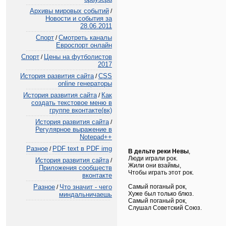
Архивы мировых событий
/
Новости и события за
28.06.2011
Спорт
Смотреть каналы
/
Евроспорт онлайн
Спорт
Цены на футболистов
/
2017
История развития сайта
CSS
/
online генераторы
История развития сайта
Как
/
создать текстовое меню в
группе вконтакте(вк)
История развития сайта
/
Регулярное выражение в
Notepad++
Разное
PDF text в PDF img
/
В дельте реки Невы
,
Люди играли рок.
История развития сайта
/
Жили они взаймы,
Приложения сообществ
Чтобы играть этот рок.
вконтакте
Самый поганый рок,
Разное
Что значит - чего
/
Хуже был только блюз.
миндальничаешь
Самый поганый рок,
Слушал Советский Союз.