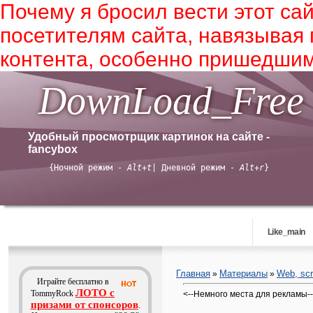
Почему я бросил вести этот сай
посетителям сайта, навязывая
контента, особенно пришедшим
DownLoad_Free
Удобный просмотрщик картинок на сайте -
fancybox
{Ночной режим -
Alt+t
| Дневной режим -
Alt+r
}
Like_main
Главная
Материалы
Web, scr
»
»
Играйте бесплатно в
ЛОТО с
TommyRock
<--Немного места для рекламы-
призами от спонсоров
.