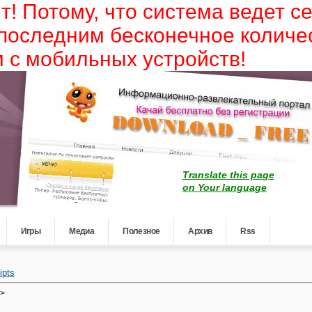
т! Потому, что система ведет с
 последним бесконечное количе
 с мобильных устройств!
Translate this page
on Your language
Игры
Медиа
Полезное
Архив
Rss
ipts
->