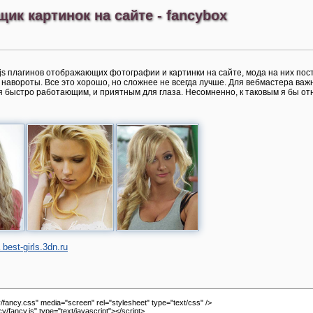
к картинок на сайте - fancybox
s плагинов отображающих фотографии и картинки на сайте, мода на них пос
авороты. Все это хорошо, но сложнее не всегда лучше. Для вебмастера важн
я быстро работающим, и приятным для глаза. Несомненно, к таковым я бы о
est-girls.3dn.ru