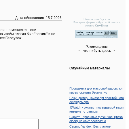
Дата обновления:
15.7.2026
Нашли ошибку или
Быстрая форма обратной связи -
жмите
Ctr+Enter
тоянно меняется - они
о чтобы плагин был "легким" и не
тнес
Fancybox
Рекомендуем:
<--что-нибуть здесь-->
Случайные материалы
Программа для массовой рассылки
писем скачать бесплатно
Секундомер - javascript простейшего
секундомера
IEWatch - эксперт посещаемой вами
интернет страницы
Скрипт - Красивые флэш часы(flash
clock) на сайт бесплатно
Сервис Yandex. Бесплатное