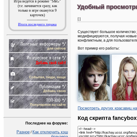
Игра ведется в режиме "S&G"
Удобный просмотрщи
(т.е. начинается сразу, как
только в игре окажутся 9
карточек)
[ ]
-----------------
Итоги последнего тиража
Существует большое количество j
модифицируются, получая новые н
конфликтным, а для пользовател
Полезные информеры */
Вот пример его работы:
для сайтов
Интересное в сети */
Добавь свой сайт!
100000 фото */
События, люди, вещи
Публикации */
Добавь свою
ТОП-100 */
Популярное на сайте
Посмотреть других красавиц на b
Код скрипта fancybox
Последнее на форуме:
Разное
Как отключить кэш
/
браузера