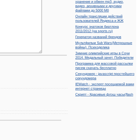
хранение и обмен mp3, аудио,
видео, архивными и другими
файлами до 5000 Мб
Онлайн трансляции действий
пользователей Яндекса и ЖЖ
Конкурс знатоков биатлона
2011/2012 (на sports.ru)
Генератор названий брендов
Мультфильм Sub Wars(Метрошные
войны). Психоделика
Зимние олимпийские игры в Сочи
2014. Медальный зачет. Победители
Программа для массовой рассылки
писем скачать бесплатно
Секундомер - javascript простейшего
секундомера
IEWatch - эксперт посещаемой вами
интернет страницы
Скрипт - Красивые флэш часы(flash
clock) на сайт бесплатно
Сервис Yandex. Бесплатное
хранение и обмен mp3, аудио,
видео, архивными и другими
файлами до 5000 Мб
Онлайн трансляции действий
пользователей Яндекса и ЖЖ
Конкурс знатоков биатлона
2011/2012 (на sports.ru)