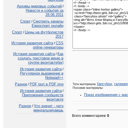
Архивы мировых событий
/
Новости и события за
28.06.2011
Спорт
Смотреть каналы
/
Евроспорт онлайн
Спорт
Цены на футболистов
/
2017
История развития сайта
CSS
/
online генераторы
История развития сайта
Как
/
создать текстовое меню в
группе вконтакте(вк)
История развития сайта
/
Регулярное выражение в
Notepad++
fancybox
галерея
Разное
PDF text в PDF img
/
Теги материала:
,
Похожие материалы:
История развития сайта
/
Показ изображения с ма
Приложения сообществ
вконтакте
Разное
Что значит - чего
/
миндальничаешь
Всего комментариев:
0