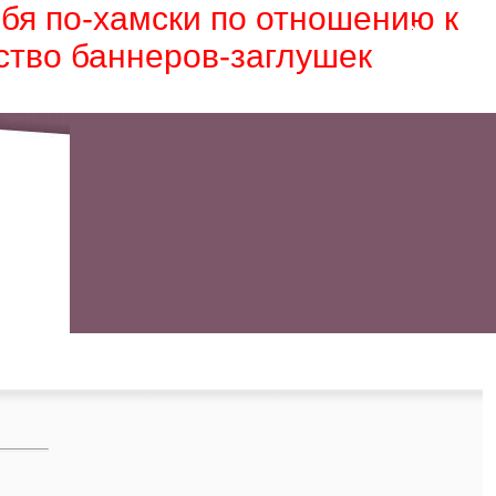
ебя по-хамски по отношению к
ство баннеров-заглушек