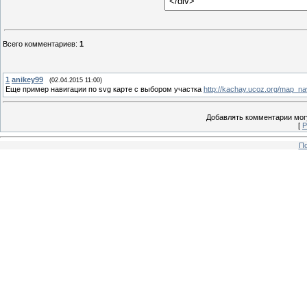
Всего комментариев
:
1
1
anikey99
(02.04.2015 11:00)
Еще пример навигации по svg карте с выбором участка
http://kachay.ucoz.org/map_na
Добавлять комментарии могу
[
Р
По