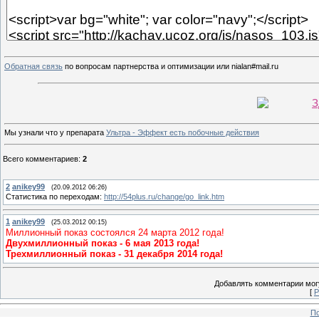
Обратная связь
по вопросам партнерства и оптимизации или nialan#mail.ru
З
Мы узнали что у препарата
Ультра - Эффект есть побочные действия
Всего комментариев
:
2
2
anikey99
(20.09.2012 06:26)
Статистика по переходам:
http://54plus.ru/change/go_link.htm
1
anikey99
(25.03.2012 00:15)
Миллионный показ состоялся 24 марта 2012 года!
Двухмиллионный показ - 6 мая 2013 года!
Трехмиллионный показ - 31 декабря 2014 года!
Добавлять комментарии могу
[
Р
По