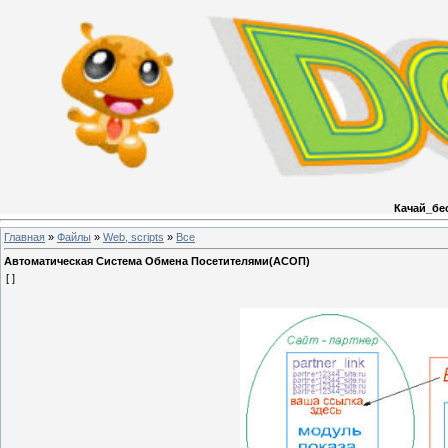
Качай_бе
Главная
»
Файлы
»
Web, scripts
»
Все
Автоматическая Система Обмена Посетителями(АСОП)
[ ]