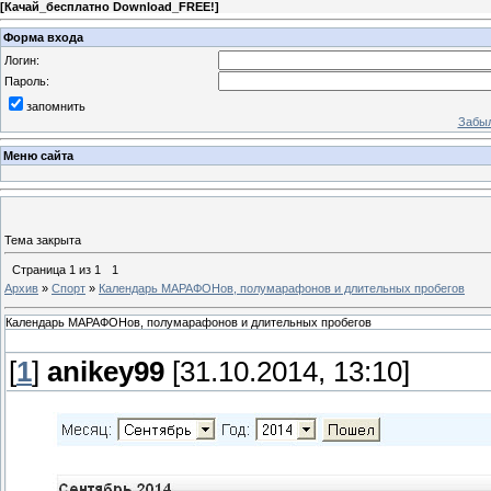
[
Качай_бесплатно Download_FREE!
]
Форма входа
Логин:
Пароль:
запомнить
Забыл
Меню сайта
Тема закрыта
Страница
1
из
1
1
Архив
»
Спорт
»
Календарь МАРАФОНов, полумарафонов и длительных пробегов
Календарь МАРАФОНов, полумарафонов и длительных пробегов
[
1
]
anikey99
[31.10.2014, 13:10]