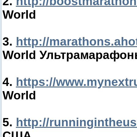
2.
http://boostmaratho
World
3.
http://marathons.ah
World Ультрамарафо
4.
https://www.mynextr
World
5.
http://runningintheu
США