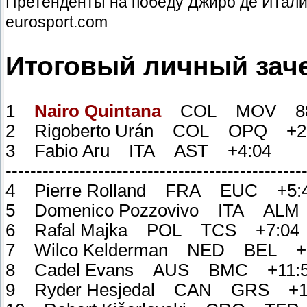
Претенденты на победу Джиро де Италия
eurosport.com
Итоговый личный заче
1
Nairo Quintana
COL MOV 88:
2 Rigoberto Urán COL OPQ +2
3 Fabio Aru ITA AST +4:04
------------------------------------------------
4 Pierre Rolland FRA EUC +5:
5 Domenico Pozzovivo ITA ALM
6 Rafal Majka POL TCS +7:04
7 Wilco Kelderman NED BEL +1
8 Cadel Evans AUS BMC +11:
9 Ryder Hesjedal CAN GRS +1