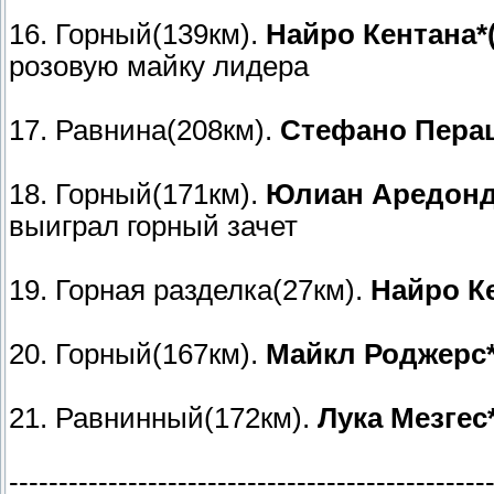
16. Горный(139км).
Найро Кентана*
розовую майку лидера
17. Равнина(208км).
Стефано Перац
18. Горный(171км).
Юлиан Аредонд
выиграл горный зачет
19. Горная разделка(27км).
Найро К
20. Горный(167км).
Майкл Роджерс**
21. Равнинный(172км).
Лука Мезгес
------------------------------------------------