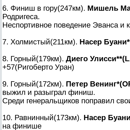
6. Финиш в гору(247км).
Мишель Ма
Родригеса.
Неспортивное поведение Эванса и 
7. Холмистый(211км).
Насер Буани*
8. Горный(179км).
Диего Улисси**(
+57(Ригоберто Уран)
9. Горный(172км).
Петер Венинг*(OR
выжил и разыграл финиш.
Среди генеральщиков поправил сво
10. Равнинный(173км).
Насер Буани*
на финише