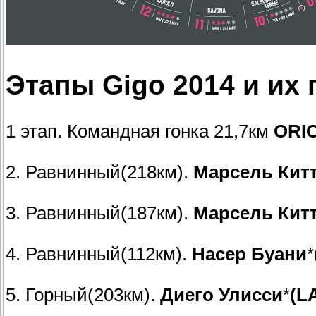
Этапы Gigo 2014 и их
1 этап. Командная гонка 21,7км
ORI
2. Равнинный(218км).
Марсель Кит
3. Равнинный(187км).
Марсель Кит
4. Равнинный(112км).
Насер Буани
*
5. Горный(203км).
Диего Улисси
*
(L