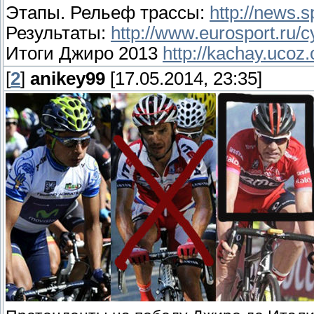
Этапы. Рельеф трассы:
http://news.s
Результаты:
http://www.eurosport.ru/cy
Итоги Джиро 2013
http://kachay.ucoz
[
2
]
anikey99
[17.05.2014, 23:35]