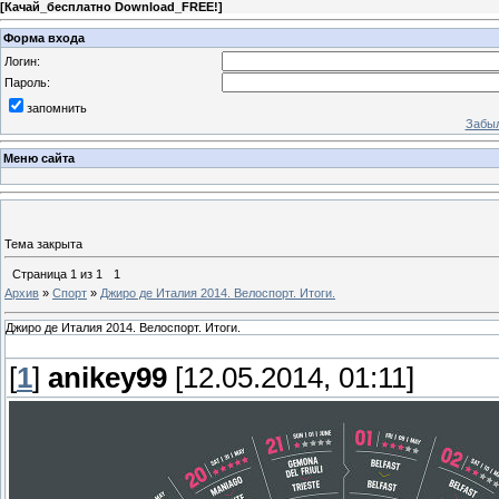
[
Качай_бесплатно Download_FREE!
]
Форма входа
Логин:
Пароль:
запомнить
Забыл
Меню сайта
Тема закрыта
Страница
1
из
1
1
Архив
»
Спорт
»
Джиро де Италия 2014. Велоспорт. Итоги.
Джиро де Италия 2014. Велоспорт. Итоги.
[
1
]
anikey99
[12.05.2014, 01:11]