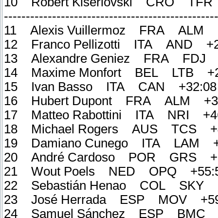
10 Robert Kišerlovski CRO TFR
------------------------------------------------
11 Alexis Vuillermoz FRA ALM 
12 Franco Pellizotti ITA AND +2
13 Alexandre Geniez FRA FDJ 
14 Maxime Monfort BEL LTB +2
15 Ivan Basso ITA CAN +32:08
16 Hubert Dupont FRA ALM +3
17 Matteo Rabottini ITA NRI +4
18 Michael Rogers AUS TCS +4
19 Damiano Cunego ITA LAM +
20 André Cardoso POR GRS +5
21 Wout Poels NED OPQ +55:
22 Sebastián Henao COL SKY +
23 José Herrada ESP MOV +59
24 Samuel Sánchez ESP BMC +