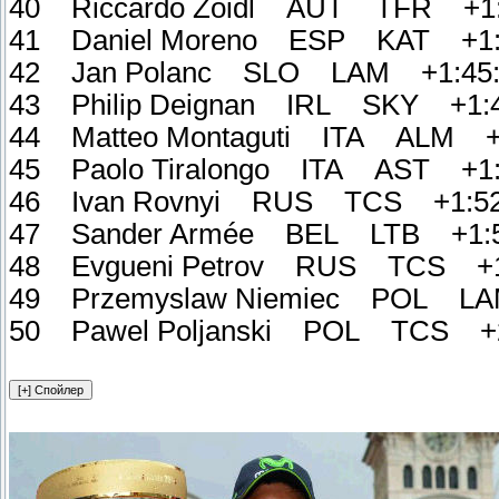
40 Riccardo Zoidl AUT TFR +1:
41 Daniel Moreno ESP KAT +1:
42 Jan Polanc SLO LAM +1:45:
43 Philip Deignan IRL SKY +1:4
44 Matteo Montaguti ITA ALM +1
45 Paolo Tiralongo ITA AST +1:
46 Ivan Rovnyi RUS TCS +1:52
47 Sander Armée BEL LTB +1:5
48 Evgueni Petrov RUS TCS +1
49 Przemyslaw Niemiec POL LA
50 Pawel Poljanski POL TCS +2