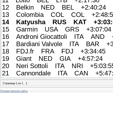
11 Lotto BEL LTB +2:17:30
12 Belkin NED BEL +2:40:24
13 Colombia COL COL +2:48:5
14 Katyusha RUS KAT +3:03:
15 Garmin USA GRS +3:07:04
16 Androni Giocattoli ITA AND +
17 Bardiani Valvole ITA BAR +3
18 FDJ.fr FRA FDJ +3:34:45
19 Giant NED GIA +4:57:24
20 Neri Sottoli ITA NRI +5:03:5
21 Cannondale ITA CAN +5:47:
Страница
1
из
1
1
Полная версия сайта