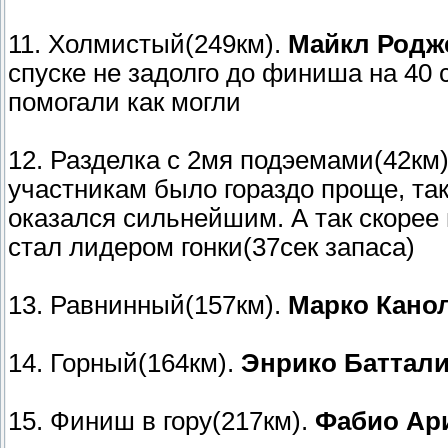
11. Холмистый(249км).
Майкл Родже
спуске не задолго до финиша на 40 
помогали как могли
12. Разделка с 2мя подэемами(42км
участникам было гораздо проще, так
оказался сильнейшим. А так скорее 
стал лидером гонки(37сек запаса)
13. Равнинный(157км).
Марко Канол
14. Горный(164км).
Энрико Баттали
15. Финиш в гору(217км).
Фабио Ари