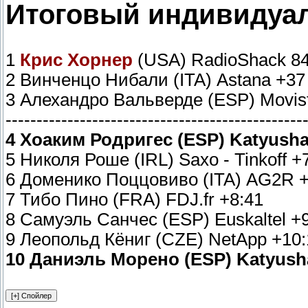
Итоговый индивидуал
1
Крис Хорнер
(USA) RadioShack 84
2 Винченцо Нибали (ITA) Astana +37
3 Алехандро Вальверде (ESP) Movist
------------------------------------------------
4 Хоаким Родригес (ESP) Katyusha
5 Николя Роше (IRL) Saxo - Tinkoff +
6 Доменико Поццовиво (ITA) AG2R +
7 Тибо Пино (FRA) FDJ.fr +8:41
8 Самуэль Санчес (ESP) Euskaltel +
9 Леопольд Кёниг (CZE) NetApp +10:
10 Даниэль Морено (ESP) Katyush