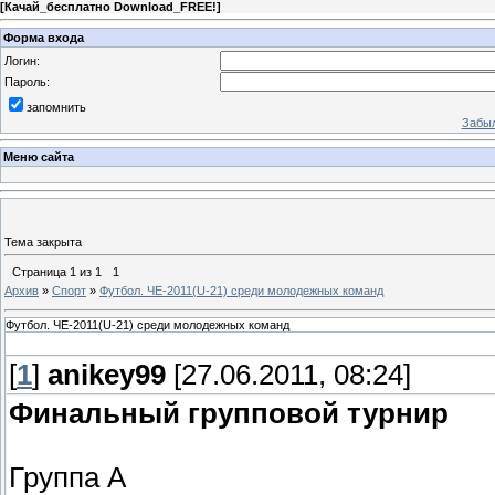
[
Качай_бесплатно Download_FREE!
]
Форма входа
Логин:
Пароль:
запомнить
Забыл
Меню сайта
Тема закрыта
Страница
1
из
1
1
Архив
»
Спорт
»
Футбол. ЧЕ-2011(U-21) среди молодежных команд
Футбол. ЧЕ-2011(U-21) среди молодежных команд
[
1
]
anikey99
[27.06.2011, 08:24]
Финальный групповой турнир
Группа A