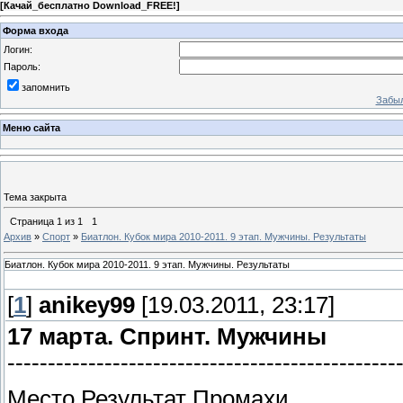
[
Качай_бесплатно Download_FREE!
]
Форма входа
Логин:
Пароль:
запомнить
Забыл
Меню сайта
Тема закрыта
Страница
1
из
1
1
Архив
»
Спорт
»
Биатлон. Кубок мира 2010-2011. 9 этап. Мужчины. Результаты
Биатлон. Кубок мира 2010-2011. 9 этап. Мужчины. Результаты
[
1
]
anikey99
[19.03.2011, 23:17]
17 марта. Спринт. Мужчины
------------------------------------------------
Место Результат Промахи