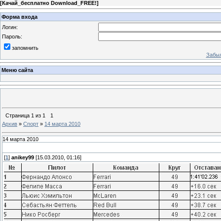
[
Качай_бесплатно Download_FREE!
]
Форма входа
Логин:
Пароль:
запомнить
Забыл
Меню сайта
Страница
1
из
1
1
Архив
»
Спорт
»
14 марта 2010
14 марта 2010
[
1
]
anikey99
[15.03.2010, 01:16]