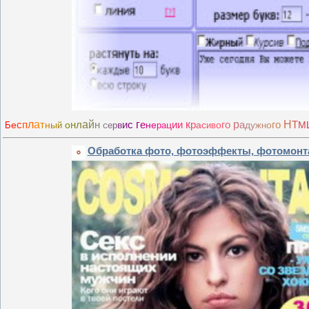
с
п
л
а
т
н
л
а
й
н
и
с
г
е
и
и
к
р
г
о
р
а
г
о
H
T
е
н
ы
о
с
в
н
е
ц
а
с
о
д
у
о
M
Б
й
е
р
р
а
и
в
ж
н
Обработка фото, фотоэффекты, фотомонт