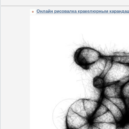
Онлайн рисовалка кракелюрным каранда