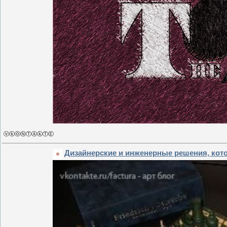
ⓥⓚⓞⓃⓉⒶⓚⓉⒺ
Дизайнерские и инженерные решения, кот