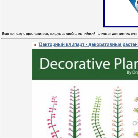
Еще не поздно прославиться, придумав свой олимпийский талисман для зимних олип
Векторный клипарт - декоративные расте