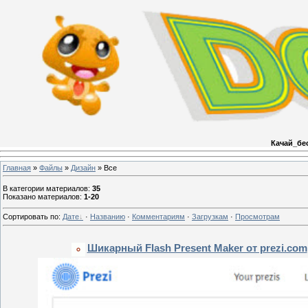
Качай_бе
Главная
»
Файлы
»
Дизайн
» Все
В категории материалов
:
35
Показано материалов
:
1-20
Сортировать по
:
Дате
·
Названию
·
Комментариям
·
Загрузкам
·
Просмотрам
Шикарный Flash Present Maker от prezi.com