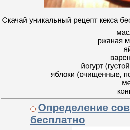
Скачай уникальный рецепт кекса бе
мас
ржаная му
я
варен
йогурт (густой
яблоки (очищенные, п
ме
конь
Определение сов
бесплатно