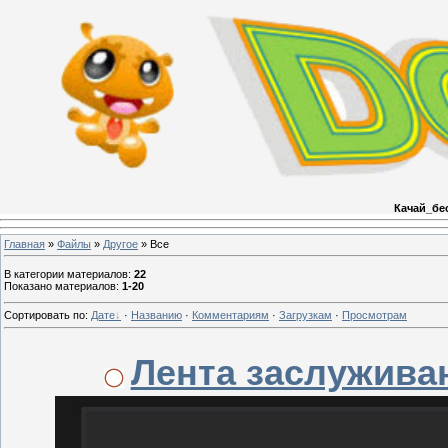
Качай_бе
Главная
»
Файлы
»
Другое
» Все
В категории материалов
:
22
Показано материалов
:
1-20
Сортировать по
:
Дате
·
Названию
·
Комментариям
·
Загрузкам
·
Просмотрам
Лента заслужива