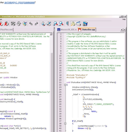
йлы
антивирус-программами
!