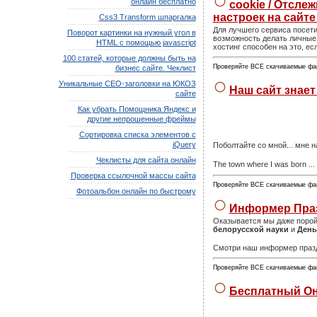
онлайн бесплатно
cookie / Отсле
настроек на сайте
Css3 Transform шпаргалка
Для лучшего сервиса посети
Поворот картинки на нужный угол в
возможность делать личные 
HTML с помощью javascript
хостинг способен на это, ес
100 статей, которые должны быть на
Проверяйте ВСЕ скачиваемые фа
бизнес сайте. Чеклист
Уникальные СЕО-заголовки на ЮКОЗ
Наш сайт знает
сайте
Как убрать Помощника Яндекс и
другие непрошенные фреймы
Сортировка списка элементов с
jQuery
Поболтайте со мной... мне н
Чеклисты для сайта онлайн
The town where I was born ...
Проверка ссылочной массы сайта
Проверяйте ВСЕ скачиваемые фа
Фотоальбон онлайн по быстрому
Информер Праз
Оказывается мы даже порой 
белорусской науки
и
День
Смотри наш информер праздн
Проверяйте ВСЕ скачиваемые фа
Бесплатный Онл