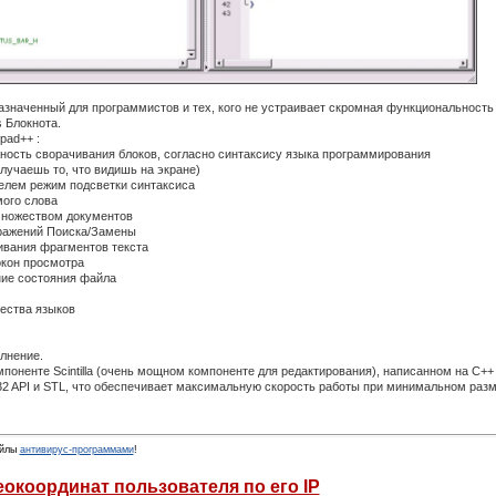
назначенный для программистов и тех, кого не устраивает скромная функциональность
 Блокнота.
pad++ :
жность сворачивания блоков, согласно синтаксису языка программирования
учаешь то, что видишь на экране)
елем режим подсветки синтаксиса
мого слова
множеством документов
ражений Поиска/Замены
ивания фрагментов текста
окон просмотра
ние состояния файла
ества языков
олнение.
мпоненте Scintilla (очень мощном компоненте для редактирования), написанном на C++
32 API и STL, что обеспечивает максимальную скорость работы при минимальном раз
йлы
антивирус-программами
!
окоординат пользователя по его IP