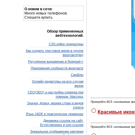
О новом в сети:
Много новых телефонов.
Спешите купить
Обзор примененных
вебтехнологий:
CSS online генераторы
Как создать текстовое меню в группе
вконтакте(вк)
Регулярное выражение в Notepad++
Приложения сообществ вконтакте
Смайлы
Онлайн редакторы на все случаи
жизни
СЕО(SEO) и настройка сервера при
помощи .htaccess
Проверяйте ВСЕ скачиваемые фа
Значки, флаги, иконки стран и видов
спорта
Красивые иконк
Язык JADE в практических примерах
Динамика ссылок на сайт.
Естественных и сео-ссылок
Проверяйте ВСЕ скачиваемые фа
Зеркальное отображение картинки