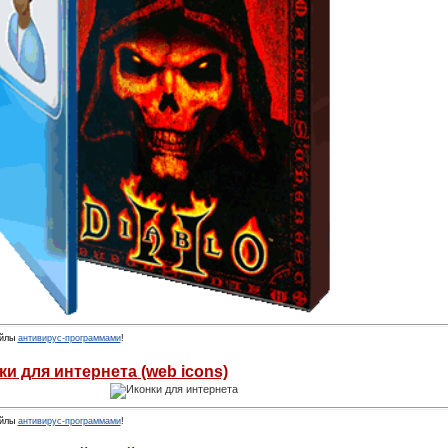
йлы
антивирус-программами
!
и для интернета (web icons)
йлы
антивирус-программами
!