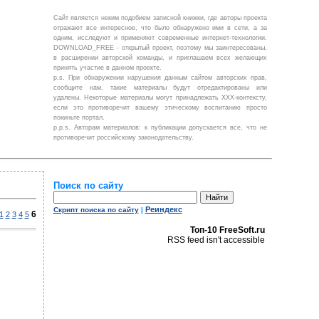
Сайт является неким подобием записной книжки, где авторы проекта
отражают все интересное, что было обнаружено ими в сети, а за
одним, исследуют и применяют современные интернет-технологии.
DOWNLOAD_FREE - открытый проект, поэтому мы заинтересованы,
в расширении авторской команды, и приглашаем всех желающих
принять участие в данном проекте.
p.s. При обнаружении нарушения данным сайтом авторских прав,
сообщите нам, такие материалы будут отредактированы или
удалены. Некоторые материалы могут принадлежать ХХХ-контексту,
если это противоречит вашему этическому воспитанию просто
покиньте портал.
p.p.s. Авторам материалов: к публикации допускается все, что не
противоречит российскому законодательству.
Поиск по сайту
Реиндекc
Скрипт поиска по сайту
|
6
1
2
3
4
5
Топ-10 FreeSoft.ru
RSS feed isn't accessible