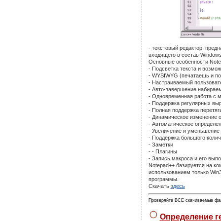
- текстовый редактор, пред
входящего в состав Windows
Основные особенности Note
- Подсветка текста и возмо
- WYSIWYG (печатаешь и пол
- Настраиваемый пользоват
- Авто-завершение набирае
- Одновременная работа с 
- Поддержка регулярных вы
- Полная поддержка перетяг
- Динамическое изменение 
- Автоматическое определе
- Увеличение и уменьшение
- Поддержка большого колич
- Заметки
- - Плагины
- Запись макроса и его вып
Notepad++ базируется на ко
использованием только Win
программы.
Скачать
здесь
Проверяйте ВСЕ скачиваемые фа
Определение ге