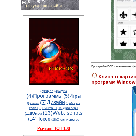
ТОП-100 */
Популярное на сайте
Проверяйте ВСЕ скачиваемые фа
Клипарт картин
программ Window
(2)Видео
(3)Аудио
(4)Программы
(5)Игры
(7)Дизайн
(6)Книги
(8)Минута
славы
(9)Рингтоны
(10)Драйверы
(13)Web, scripts
(11)Юмор
(14)Покер
(28)Спорт и другое
Рейтинг ТОП-100