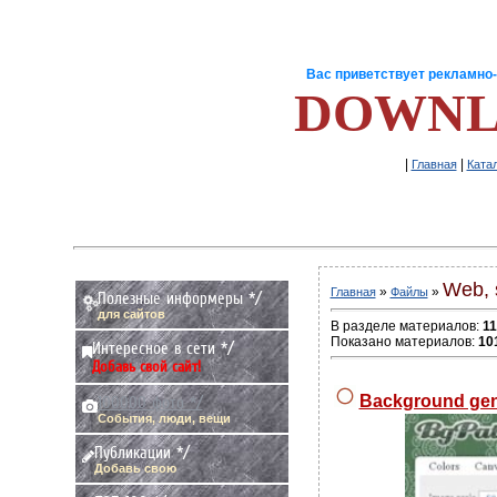
Вас приветствует рекламно
DOWNL
|
|
Главная
Ката
Web, s
»
»
Главная
Файлы
Полезные информеры */
для сайтов
В разделе материалов:
11
Показано материалов:
10
Интересное в сети */
Добавь свой сайт!
Background gen
100000 фото */
События, люди, вещи
Публикации */
Добавь свою