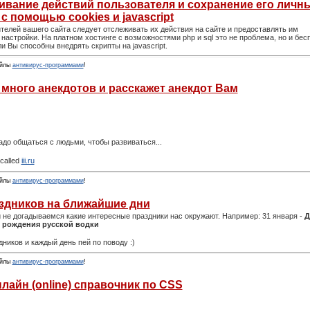
живание действий пользователя и сохранение его личн
 с помощью cookies и javascript
телей вашего сайта следует отслеживать их действия на сайте и предоставлять им
настройки. На платном хостинге с возможностями php и sql это не проблема, но и бес
ли Вы способны внедрять скрипты на javascript.
йлы
антивирус-программами
!
 много анекдотов и расскажет анекдот Вам
адо общаться с людьми, чтобы развиваться...
 called
iii.ru
йлы
антивирус-программами
!
дников на ближайшие дни
не догадываемся какие интересные праздники нас окружают. Например: 31 января -
Д
 рождения русской водки
иков и каждый день пей по поводу :)
йлы
антивирус-программами
!
айн (online) справочник по CSS