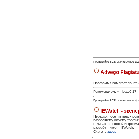
Проверяйте ВСЕ скачиваемые фа
Advego Plagiat
Программа помогает понять 
Рекомендуем: <-- load/0-17 -
Проверяйте ВСЕ скачиваемые фа
IEWatch - эксп
Нередко, посетив пару-трой
возросшему объему трафика. 
отличается особой информат
разработчиков – IEWatch.
Скачать
здесь