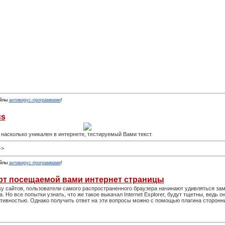
йлы
антивирус-программами
!
us
насколько уникален в интернете, тестируемый Вами текст.
->
йлы
антивирус-программами
!
ерт посещаемой вами интернет страницы
ку сайтов, пользователи самого распространенного браузера начинают удивляться за
Но все попытки узнать, что же такое выкачал Internet Explorer, будут тщетны, ведь он
ивностью. Однако получить ответ на эти вопросы можно с помощью пла­гина сторонн