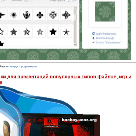
йлы
антивирус-программами
!
ки для презентаций популярных типов файлов, игр и
s