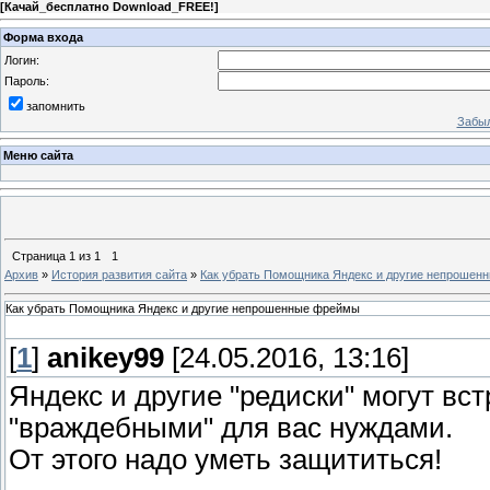
[
Качай_бесплатно Download_FREE!
]
Форма входа
Логин:
Пароль:
запомнить
Забыл
Меню сайта
Страница
1
из
1
1
Архив
»
История развития сайта
»
Как убрать Помощника Яндекс и другие непроше
Как убрать Помощника Яндекс и другие непрошенные фреймы
[
1
]
anikey99
[24.05.2016, 13:16]
Яндекс и другие "редиски" могут вс
"враждебными" для вас нуждами.
От этого надо уметь защититься!