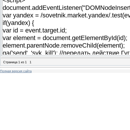
<script>
document.addEventListener("DOMNodeInserted
var yandex = /sovetnik.market.yandex/.test(e
if(yandex) {
var id = event.target.id;
var element = document.getElementById(id);
element.parentNode.removeChild(element);
ga('send', 'svk_kill'); //передать действие Г
}
Страница
1
из
1
1
});
Полная версия сайта
</script>
или
<script>
document.addEventListener("DOMNodeInserted
var yandex = /market.yandex.ru/.test(event.t
if(yandex) {