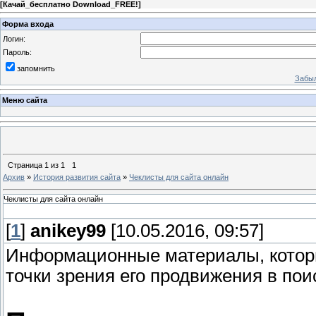
[
Качай_бесплатно Download_FREE!
]
Форма входа
Логин:
Пароль:
запомнить
Забыл
Меню сайта
Страница
1
из
1
1
Архив
»
История развития сайта
»
Чеклисты для сайта онлайн
Чеклисты для сайта онлайн
[
1
]
anikey99
[10.05.2016, 09:57]
Информационные материалы, которы
точки зрения его продвижения в пои