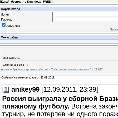
[
Качай_бесплатно Download_FREE!
]
Форма входа
Логин:
Пароль:
запомнить
Забыл
Меню сайта
Тема закрыта
Страница
1
из
1
1
Архив
»
Архивы мировых событий
»
События на земном шаре от 11.09.2011
События на земном шаре от 11.09.2011
[
1
]
anikey99
[12.09.2011, 23:39]
Россия выиграла у сборной Браз
пляжному футболу.
Встреча законч
турнир, не потерпев ни одного пора