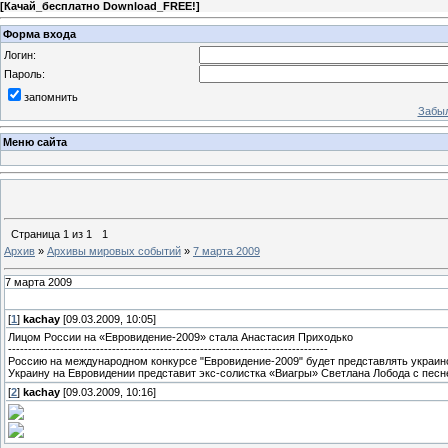
[
Качай_бесплатно Download_FREE!
]
Форма входа
Логин:
Пароль:
запомнить
Забыл
Меню сайта
Страница
1
из
1
1
Архив
»
Архивы мировых событий
»
7 марта 2009
7 марта 2009
[
1
]
kachay
[09.03.2009, 10:05]
Лицом России на «Евровидение-2009» стала Анастасия Приходько
--------------------------------------------------------------------------------
Россию на международном конкурсе "Евровидение-2009" будет представлять украин
Украину на Евровидении представит экс-солистка «Виагры» Светлана Лобода с песне
[
2
]
kachay
[09.03.2009, 10:16]