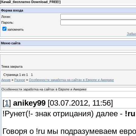
[
Качай_бесплатно Download_FREE!
]
Форма входа
Логин:
Пароль:
запомнить
Забыл
Меню сайта
Тема закрыта
Страница
1
из
1
1
Архив
»
Разное
»
Особенности заработка на сайтах в Европе и Америке
Особенности заработка на сайтах в Европе и Америке
[
1
]
anikey99
[03.07.2012, 11:56]
!Рунет(!- знак отрицания) далее -
!ru
Говоря о !ru мы подразумеваем евр