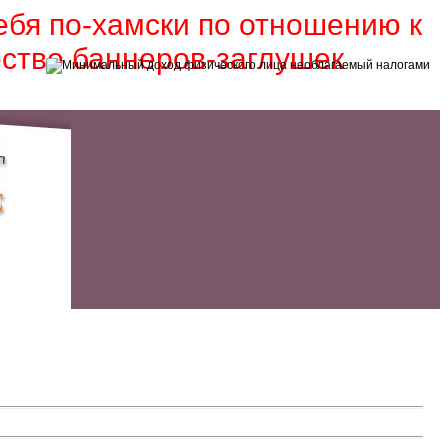
себя по-хамски по отношению к
ество баннеров-заглушек