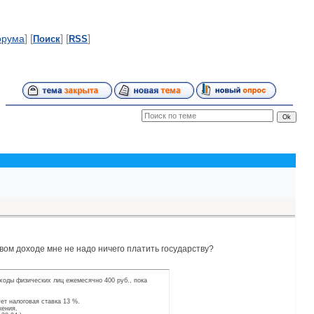
] [
] [
]
орума
Поиск
RSS
вом доходе мне не надо ничего платить государству?
ходы физических лиц ежемесячно 400 руб., пока
ет налоговая ставка 13 %.
жения.