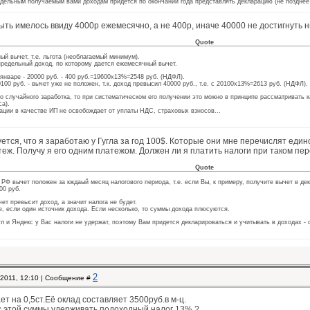
тдельным получаемым вами доходам придется по окончании года представлять декларацию (не позднее 
ыть имелось ввиду 4000р ежемесячно, а не 400р, иначе 40000 не достигнуть н
Quote
ый вычет, т.е. льгота (необлагаемый минимум).
 предельный доход, по которому дается ежемесячный вычет.
январе - 20000 руб. - 400 руб.=19600х13%=2548 руб. (НДФЛ).
100 руб. - вычет уже не положен, т.к. доход превысил 40000 руб., т.е. с 20100х13%=2613 руб. (НДФЛ).
о случайного заработка, то при систематическом его получении это можно в принципе рассматривать ка
са).
ации в качестве ИП не освобождает от уплаты НДС, страховых взносов...
ется, что я заработаю у Гугла за год 100$. Которые они мне перечислят един
еж. Получу я его одним платежом. Должен ли я платить налоги при таком пе
Quote
 РФ вычет положен за кждаый месяц налогового периода, т.е. если Вы, к примеру, получите вычет в дека
00 руб.
ет превысит доход, а значит налога не будет.
е, если один источник дохода. Если несколько, то суммы дохода плюсуются.
гл и Яндекс у Вас налоги не удержат, поэтому Вам придется декларироваться и учитывать в доходах - о
2
.2011, 12:10 | Сообщение #
т на 0,5ст.Её оклад составляет 3500руб.в м-ц.
 этой суммы удерживать подоходный налог 13% ?