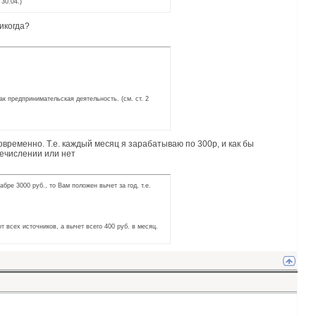
30.04.)
икогда?
к предпринимательская деятельность. (см. ст. 2
овременно. Т.е. каждый месяц я зарабатываю по 300р, и как бы
речислении или нет
бре 3000 руб., то Вам положен вычет за год, т.е.
т всех источников, а вычет всего 400 руб. в месяц.