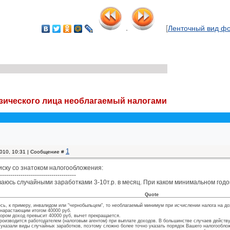
.
[
Ленточный вид ф
ического лица необлагаемый налогами
1
2010, 10:31 | Сообщение #
ску со знатоком налогообложения:
-------------------------------------
аюсь случайными заработками 3-10т.р. в месяц. При каком минимальном годо
Quote
сь, к примеру, инвалидом или "чернобыльцем", то необлагаемый минимум при исчислении налога на до
 нарастающим итогом 40000 руб.
тором доход превысит 40000 руб, вычет прекращается.
оизводится работодателем (налоговым агентом) при выплате доходов. В большинстве случаев действу
указали виды случайных заработков, поэтому сложно более точно указать порядок Вашего налогообло