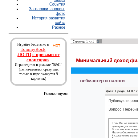
События
Заголовки, анонсы,
фото
История развития
сайта
Разное
1
Страница
1
из
1
Играйте бесплатно в
TommyRock
ЛОТО
с призами от
спонсоров
.
Минимальный доход физ
Игра ведется в режиме "S&G"
(т.е. начинается сразу, как
только в игре окажутся 9
карточек)
вебмастер и налоги
Дата: Среда, 14.07.
Рекомендуем:
Публикую перепи
------------------------
Вопрос: Перебив
Если Вы не являете
доход не достигнет
В том месяце, в ко
Налогообложение пр
К сожалению вы не 