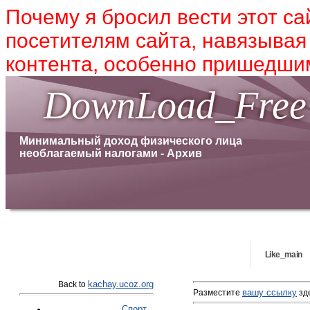
Почему я бросил вести этот са
посетителям сайта, навязывая
контента, особенно пришедшим
DownLoad_Free
Минимальный доход физического лица
необлагаемый налогами - Архив
Like_main
kachay.ucoz.org
Back to
вашу ссылку
Разместите
зде
Спорт