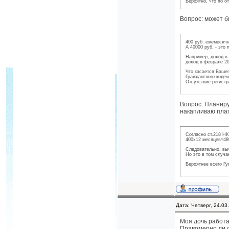
Вероятно, что по о
Вопрос: может б
400 руб. ежемесячн
А 40000 руб. - это
Например, доход в 
доход в феврале 20
Что касается Вашег
Гражданского кодек
Отсутствие регистр
Вопрос: Планиру
накапливаю плат
Согласно ст.218 НК
400х12 месяцев=48
Следовательно, выч
Но это в том случа
Вероятнее всего Гу
Дата: Четверг, 24.03
Моя дочь работае
Правомерно ли с