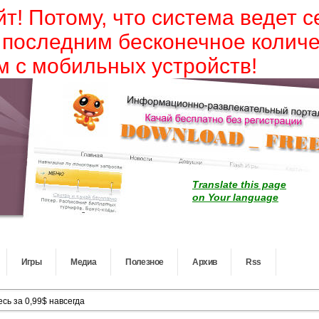
йт! Потому, что система ведет 
 последним бесконечное колич
 с мобильных устройств!
Translate this page
on Your language
Игры
Медиа
Полезное
Архив
Rss
сь за 0,99$ навсегда