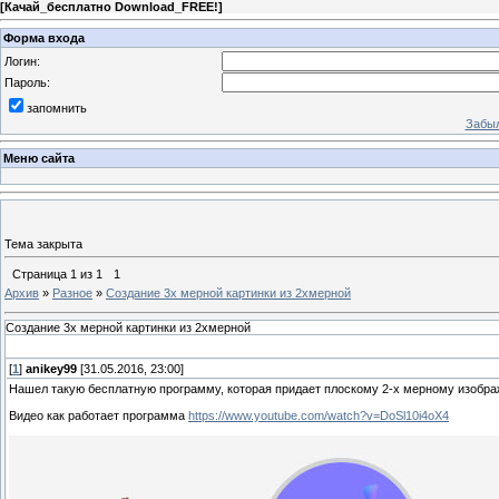
[
Качай_бесплатно Download_FREE!
]
Форма входа
Логин:
Пароль:
запомнить
Забыл
Меню сайта
Тема закрыта
Страница
1
из
1
1
Архив
»
Разное
»
Создание 3х мерной картинки из 2хмерной
Создание 3х мерной картинки из 2хмерной
[
1
]
anikey99
[31.05.2016, 23:00]
Нашел такую бесплатную программу, которая придает плоскому 2-х мерному изобр
Видео как работает программа
https://www.youtube.com/watch?v=DoSl10i4oX4