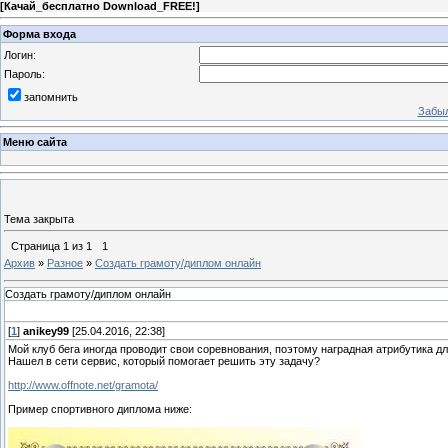
[
Качай_бесплатно Download_FREE!
]
Форма входа
Логин:
Пароль:
запомнить
Забыл
Меню сайта
Тема закрыта
Страница
1
из
1
1
Архив
»
Разное
»
Создать грамоту/диплом онлайн
Создать грамоту/диплом онлайн
[
1
]
anikey99
[25.04.2016, 22:38]
Мой клуб бега иногда проводит свои соревнования, поэтому наградная атрибутика дл
Нашел в сети сервис, который помогает решить эту задачу?
http://www.offnote.net/gramota/
Пример спортивного диплома ниже: