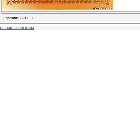
Страница
1
из
1
1
Полная версия сайта