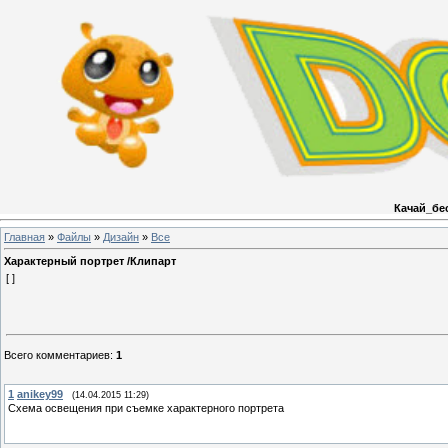
Качай_бе
Главная
»
Файлы
»
Дизайн
»
Все
Характерный портрет /Клипарт
[ ]
Всего комментариев
:
1
1
anikey99
(14.04.2015 11:29)
Схема освещения при съемке характерного портрета