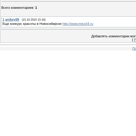
Всего комментариев
:
1
1
anikey99
(15.10.2010 15:16)
Еще конкурс красоты в Новосибирске
http://www.miss54.ru
Добавлять комментарии могу
[
Р
По